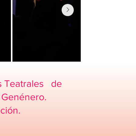
s Teatrales de
e Genénero.
ción.