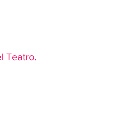
Y TALLERES
FESTIVALES
More
l Teatro.