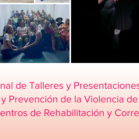
nal de Talleres y Presentacione
y Prevención de la Violencia d
entros de Rehabilitación y Corre