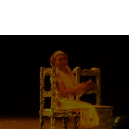
Y TALLERES
FESTIVALES
More
s